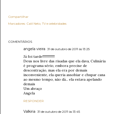
Compartilhar
Marcadores:
Calil Neto
TV e celebridades
COMENTÁRIOS
angela vieira
31 de outubro de 2011 às 13:25
Já foi tarde!!!!!!!!!!!!!!!!
Deus nos livre das risadas que ela dava, Culinária
é programa sério, embora precise de
descontração, mas ela era por demais
inconveniente, ela queria assobiar e chupar cana
ao mesmo tempo, não dá... ela estava apelando
demais
Um abraço
Angela
RESPONDER
Valkiria
31 de outubro de 2011 às 13:45