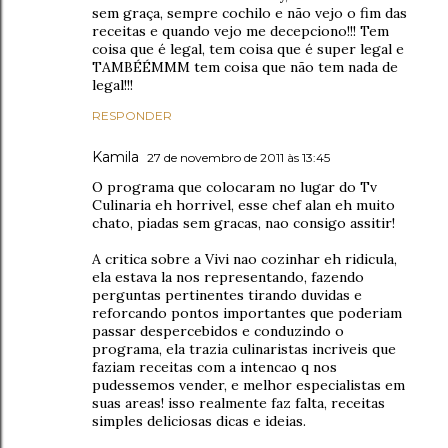
sem graça, sempre cochilo e não vejo o fim das
receitas e quando vejo me decepciono!!! Tem
coisa que é legal, tem coisa que é super legal e
TAMBÉÉMMM tem coisa que não tem nada de
legal!!!
RESPONDER
Kamila
27 de novembro de 2011 às 13:45
O programa que colocaram no lugar do Tv
Culinaria eh horrivel, esse chef alan eh muito
chato, piadas sem gracas, nao consigo assitir!
A critica sobre a Vivi nao cozinhar eh ridicula,
ela estava la nos representando, fazendo
perguntas pertinentes tirando duvidas e
reforcando pontos importantes que poderiam
passar despercebidos e conduzindo o
programa, ela trazia culinaristas incriveis que
faziam receitas com a intencao q nos
pudessemos vender, e melhor especialistas em
suas areas! isso realmente faz falta, receitas
simples deliciosas dicas e ideias.