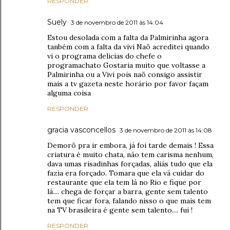
RESPONDER
Suely
3 de novembro de 2011 às 14:04
Estou desolada com a falta da Palmirinha agora
tanbém com a falta da vivi Naõ acreditei quando
vi o programa delicias do chefe o
programachato Gostaria muito que voltasse a
Palmirinha ou a Vivi pois naõ consigo assistir
mais a tv gazeta neste horário por favor façam
alguma coisa
RESPONDER
gracia vasconcellos
3 de novembro de 2011 às 14:08
Demorô pra ir embora, já foi tarde demais ! Essa
criatura é muito chata, não tem carisma nenhum,
dava umas risadinhas forçadas, aliás tudo que ela
fazia era forçado. Tomara que ela vá cuidar do
restaurante que ela tem lá no Rio e fique por
lá.... chega de forçar a barra, gente sem talento
tem que ficar fora, falando nisso o que mais tem
na TV brasileira é gente sem talento.... fui !
RESPONDER