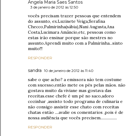
Angela Maria Saes Santos
3 de janeiro de 2012 às 12:50
vocês precisam trazer pessoas que entendem
do assunto, ex.Luzinete Veiga,Serafina
Checco,Palmirinha(sábia),Nani Augusta,Ana
Costa,Lucimara Amâncio,etc, pessoas como
estas irão ensinar porque são mestres no
assunto.Aprendi muito com a Palmirinha...sinto
muito!!!
RESPONDER
sandra
10 de janeiro de 2012 às 11:40
sabe o que acho? a emissora não tem costume
com sucesso,então mete os pés pelas mãos. não
gostava muito da viviane mas gostava das
receitas.esse chefe é um pé no saco,adoro
cozinhar ,assisto todo programa de culinaria e
não consigo assistir esse chato com receitas
chatas então ....avalie os comentarios ,pois é de
nossa audiência que vocês precisem..................
RESPONDER