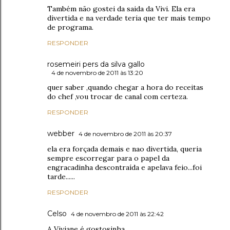
Também não gostei da saida da Vivi. Ela era
divertida e na verdade teria que ter mais tempo
de programa.
RESPONDER
rosemeiri pers da silva gallo
4 de novembro de 2011 às 13:20
quer saber ,quando chegar a hora do receitas
do chef ,vou trocar de canal com certeza.
RESPONDER
webber
4 de novembro de 2011 às 20:37
ela era forçada demais e nao divertida, queria
sempre escorregar para o papel da
engracadinha descontraída e apelava feio...foi
tarde......
RESPONDER
Celso
4 de novembro de 2011 às 22:42
A Viviane é gostosinha