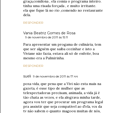
graça,comilona , ela comia o programa inteiro.
tinha uma risada forçada , e muito irritante.
ela que fique lá no rio ,comendo no restaurante
dela.
RESPONDER
Vania Beatriz Gomes de Rosa
9 de novembro de 2011 às 15:11
Para apresentar um progama de culinária, tem
que ser alguém que saiba cozinhar e isto a
Viviane não fazia, estava ali só de enfeite, boa
mesmo era a Palmirinha.
RESPONDER
sueli
9 de novembro de 2011 às 17:44
poxa vida, que pena que a Vivi não esta mais na
gazeta, é esse tipo de mulher que as
telespectadoras precisam, animada, a vida já é
tão chata as vezes, e ela alegrava minha tarde,
agora vou ter que procurar um programa legal
pra assistir que seja compativel ao d'ela, vcs da
tv não sabem o quanto magoou muitas de nós,