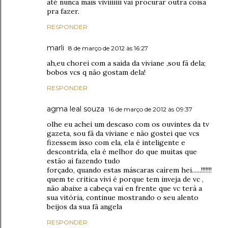
até nunca mais viviiiiiii vai procurar outra coisa
pra fazer.
RESPONDER
marli
8 de março de 2012 às 16:27
ah,eu chorei com a saida da viviane ,sou fã dela;
bobos vcs q não gostam dela!
RESPONDER
agma leal souza
16 de março de 2012 às 09:37
olhe eu achei um descaso com os ouvintes da tv
gazeta, sou fã da viviane e não gostei que vcs
fizessem isso com ela, ela é inteligente e
descontrída, ela é melhor do que muitas que
estão aí fazendo tudo
forçado, quando estas máscaras caírem hei......!!!!!!!
quem te critica vivi é porque tem inveja de vc ,
não abaixe a cabeça vai en frente que vc terá a
sua vitória, continue mostrando o seu alento
beijos da sua fã angela
RESPONDER