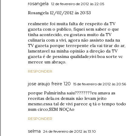
rosangela
12 de fevereiro de 2012 às 22:05
Rosangela 12/02/2012 ás 20:53
realmente foi muita falta de respeito da TV
gazeta com o publico, fiquei sem saber o que
tinha acontecido, eu gostava muito da TV
culinaria com a vivi, agora não assisto nada na
TV gazeta porque terrepente ela vai tirar do ar,
lamentavel na minha opinião a direção da TV
gazeta é de pessíma qualidade,vivi boa sorte vc
merece um abraço.
RESPONDER
jose araujo freire 120
15 de fevereiro de 2012 às 20:56
porque Palmirinha saiu????????eu amava as
receitas dela.os demais não levam jeito
mesmo,essa tal de vivi parece q tá o tempo todo
num circo,SEM NOÇAo
RESPONDER
selma
24 de fevereiro de 2012 às 13:10