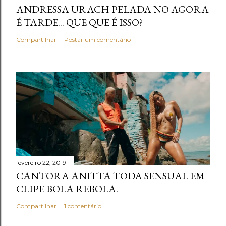
o
ANDRESSA URACH PELADA NO AGORA
É TARDE... QUE QUE É ISSO?
Compartilhar
Postar um comentário
fevereiro 22, 2019
CANTORA ANITTA TODA SENSUAL EM
CLIPE BOLA REBOLA.
Compartilhar
1 comentário