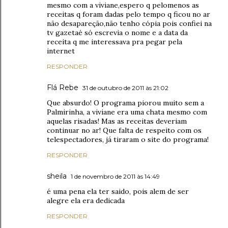
mesmo com a viviane,espero q pelomenos as
receitas q foram dadas pelo tempo q ficou no ar
não desapareção,não tenho cópia pois confiei na
tv gazetaé só escrevia o nome e a data da
receita q me interessava pra pegar pela
internet
RESPONDER
Flá Rebe
31 de outubro de 2011 às 21:02
Que absurdo! O programa piorou muito sem a
Palmirinha, a viviane era uma chata mesmo com
aquelas risadas! Mas as receitas deveriam
continuar no ar! Que falta de respeito com os
telespectadores, já tiraram o site do programa!
RESPONDER
sheila
1 de novembro de 2011 às 14:49
é uma pena ela ter saido, pois alem de ser
alegre ela era dedicada
RESPONDER