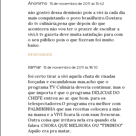
Anonimo
15 de novembro de 2011 às 15:42
não gostei dessa demissão pois a vivi ia cada dia
mais conquistando o povo brasilheiro.Gostava
do tv culinária,pena que depois do que
aconteceu não vou ter o prazer de escultar a
vivi.A tv gazeta deve muita satisfação para com
o seu público pois o que fizeram foi muito
baixo.
RESPONDER
iramar
15 de novembro de 2011 às 18:10
foi certo tirar a vivi aquela chata de risadas
forçadas e escandalosas mas,acho que o
programa TV Culinária deveria continuar, mas o
que importa é que o programa DELICIAS DO
CHEFE entrou ao ar. que bom. para os
telespectadores.O programa era melhor com
PALMIRINHA que nas receitas colocava a mão
na massa e a VIVI ficava lá com suas frescuras.
Outra coisa que irritava nela era quando ela
falava :CHORA QUE MELHORA OU "TININDO"
Aquilo era pra matar..