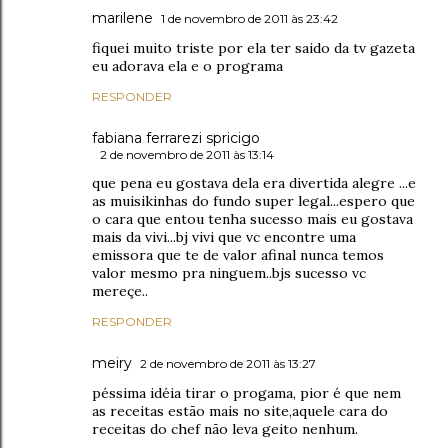
marilene
1 de novembro de 2011 às 23:42
fiquei muito triste por ela ter saido da tv gazeta
eu adorava ela e o programa
RESPONDER
fabiana ferrarezi spricigo
2 de novembro de 2011 às 13:14
que pena eu gostava dela era divertida alegre ...e
as muisikinhas do fundo super legal...espero que
o cara que entou tenha sucesso mais eu gostava
mais da vivi...bj vivi que vc encontre uma
emissora que te de valor afinal nunca temos
valor mesmo pra ninguem..bjs sucesso vc
mereçe..
RESPONDER
meiry
2 de novembro de 2011 às 13:27
péssima idéia tirar o progama, pior é que nem
as receitas estão mais no site,aquele cara do
receitas do chef não leva geito nenhum.