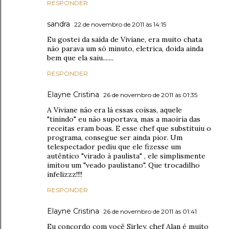
RESPONDER
sandra
22 de novembro de 2011 às 14:15
Eu gostei da saída de Viviane, era muito chata
não parava um só minuto, eletrica, doida ainda
bem que ela saiu.......
RESPONDER
Elayne Cristina
26 de novembro de 2011 às 01:35
A Viviane não era lá essas coisas, aquele
"tinindo" eu não suportava, mas a maoiria das
receitas eram boas. E esse chef que substituiu o
programa, consegue ser ainda pior. Um
telespectador pediu que ele fizesse um
autêntico "virado à paulista" , ele simplismente
imitou um "veado paulistano". Que trocadilho
infelizzz!!!!
RESPONDER
Elayne Cristina
26 de novembro de 2011 às 01:41
Eu concordo com você Sirley, chef Alan é muito