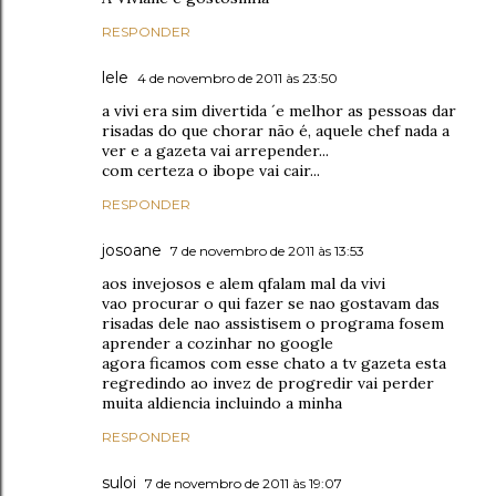
RESPONDER
lele
4 de novembro de 2011 às 23:50
a vivi era sim divertida ´e melhor as pessoas dar
risadas do que chorar não é, aquele chef nada a
ver e a gazeta vai arrepender...
com certeza o ibope vai cair...
RESPONDER
josoane
7 de novembro de 2011 às 13:53
aos invejosos e alem qfalam mal da vivi
vao procurar o qui fazer se nao gostavam das
risadas dele nao assistisem o programa fosem
aprender a cozinhar no google
agora ficamos com esse chato a tv gazeta esta
regredindo ao invez de progredir vai perder
muita aldiencia incluindo a minha
RESPONDER
suloi
7 de novembro de 2011 às 19:07