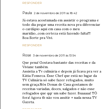
RESPONDER
Paula
2 de novembro de 2011 às 18:42
Já estava acostumada em assistir o programa e
todo dia pegar uma receita nova pra diferenciar
o cardápio aqui em casa com o meu
maridão...com certeza está fazendo falta!!!!
Boa Sorte pra Vivi.
RESPONDER
Rose
3 de novembro de 2011 às 13:54
Que pena! Gostava bastante das receitas e da
Viviane também.
Assistia a Tv culinária e depois já ficava pra ver a
Kátia Fonseca. Esse Chef que está no lugar da
TV Culinária só sabe fazer refogados, muito
sem graça.Nós Donas de Casa gostamos de
receitas variadas, doces, salgados e não esse
refogados que qqr um sabe fazer. Buaaaaa! TÔ
fora! Agora tb não vou assitir + nada nessa TV
Gazeta.