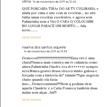
vilma
14 de novembro de 2011 às 12:45
QUE PORCARIA TIRAr DO AR TV CULINARIA, e
ainda por cima o site com as receitas.... no site
tinha umas receitas excelentes, e agora sem
Palimrinha sem a Vivi O CARA Q COLOCARM
NO LUGAR PARACE UM MORTO...... fala
serio..........
RESPONDER
naama dos santos siqueira
14 de novembro de 2011 às 13:33
Demorou!!!!!!!!!!!!!!!!!!!!!!!!!!!!!!!!!!!!!!!!!!!!!!!Essa vivi é uma
chata!!!!nunca mais existira um tv culinária como
antes,Palmirinha Onofre era d+++++++e sempre
sera.Nunca gostei dessa vivi,era muito gulosa e
forçada com a historia do" tinindo"!!!que negócio
chato quando ela fazia
isso.....Demorouuuuuu!!!!!!Bem q podiam tirar
aquela Claudete e a Catia Fonseca também duas
malas sem alças....fui!!!!
RESPONDER