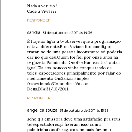
Nada a ver, tio !
Cadê a Vivi????
RESPONDER
sandra
31 de outubro de 2011 às 14:36
É hoje,ao ligar a tv,observei que a programação
estava diferente.Bom Viviane Romanelli,por
tratar-se de uma pessoa inconstante só poderia
dar no que deu.Quem foi fiel por onze anos na
tv gazeta Palmirinha Onofre.Não existirá outra
igual!Ela aos poucos vinha conquistando os
teles-espectadores.principalmente por falar do
medicamento Om3,dizia simples
frase:tinindo!Como diria;Vá com
Deus.DIA;31/10/2011.
RESPONDER
angelica souza
31 de outubro de 2011 às 15:31
acho q a emissora deve uma satisfação pra seus
telespectadores,já fizeram isso com a
palmirinha onofre,agora sem mais fazem o