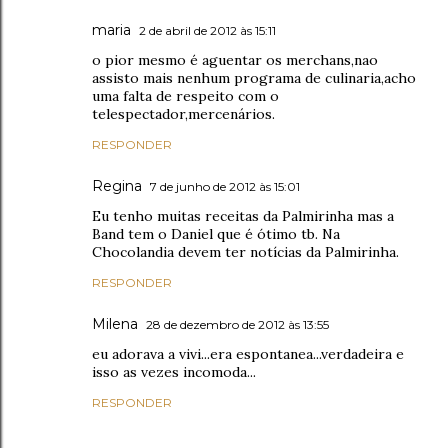
maria
2 de abril de 2012 às 15:11
o pior mesmo é aguentar os merchans,nao
assisto mais nenhum programa de culinaria,acho
uma falta de respeito com o
telespectador,mercenários.
RESPONDER
Regina
7 de junho de 2012 às 15:01
Eu tenho muitas receitas da Palmirinha mas a
Band tem o Daniel que é ótimo tb. Na
Chocolandia devem ter notícias da Palmirinha.
RESPONDER
Milena
28 de dezembro de 2012 às 13:55
eu adorava a vivi...era espontanea...verdadeira e
isso as vezes incomoda...
RESPONDER