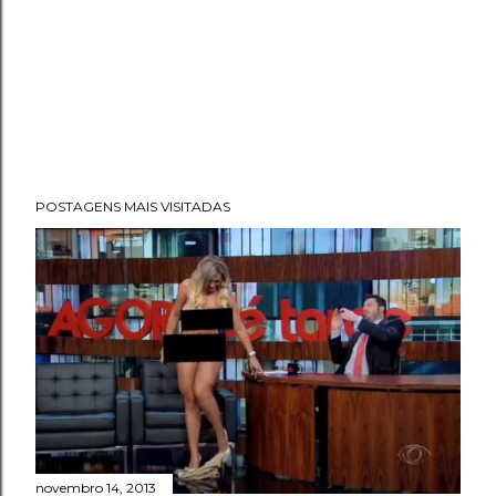
a
r
u
m
c
o
POSTAGENS MAIS VISITADAS
m
e
n
t
á
r
i
novembro 14, 2013