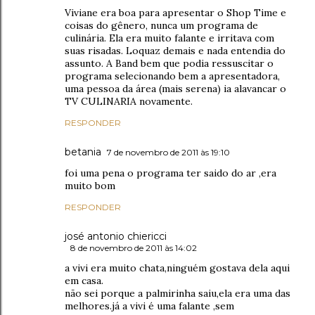
Viviane era boa para apresentar o Shop Time e
coisas do gênero, nunca um programa de
culinária. Ela era muito falante e irritava com
suas risadas. Loquaz demais e nada entendia do
assunto. A Band bem que podia ressuscitar o
programa selecionando bem a apresentadora,
uma pessoa da área (mais serena) ia alavancar o
TV CULINARIA novamente.
RESPONDER
betania
7 de novembro de 2011 às 19:10
foi uma pena o programa ter saido do ar ,era
muito bom
RESPONDER
josé antonio chiericci
8 de novembro de 2011 às 14:02
a vivi era muito chata,ninguém gostava dela aqui
em casa.
não sei porque a palmirinha saiu,ela era uma das
melhores.já a vivi é uma falante ,sem