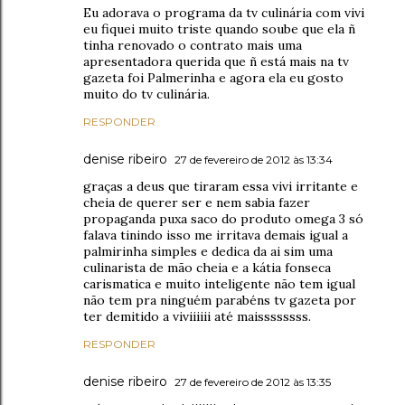
Eu adorava o programa da tv culinária com vivi
eu fiquei muito triste quando soube que ela ñ
tinha renovado o contrato mais uma
apresentadora querida que ñ está mais na tv
gazeta foi Palmerinha e agora ela eu gosto
muito do tv culinária.
RESPONDER
denise ribeiro
27 de fevereiro de 2012 às 13:34
graças a deus que tiraram essa vivi irritante e
cheia de querer ser e nem sabia fazer
propaganda puxa saco do produto omega 3 só
falava tinindo isso me irritava demais igual a
palmirinha simples e dedica da ai sim uma
culinarista de mão cheia e a kátia fonseca
carismatica e muito inteligente não tem igual
não tem pra ninguém parabéns tv gazeta por
ter demitido a viviiiiii até maissssssss.
RESPONDER
denise ribeiro
27 de fevereiro de 2012 às 13:35