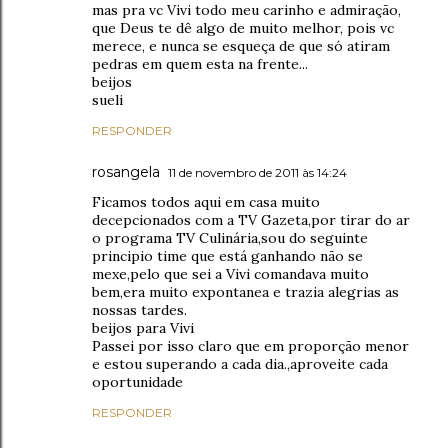
mas pra vc Vivi todo meu carinho e admiração,
que Deus te dê algo de muito melhor, pois vc
merece, e nunca se esqueça de que só atiram
pedras em quem esta na frente...
beijos
sueli
RESPONDER
rosangela
11 de novembro de 2011 às 14:24
Ficamos todos aqui em casa muito
decepcionados com a TV Gazeta,por tirar do ar
o programa TV Culinária,sou do seguinte
principio time que está ganhando não se
mexe,pelo que sei a Vivi comandava muito
bem,era muito expontanea e trazia alegrias as
nossas tardes.
beijos para Vivi
Passei por isso claro que em proporção menor
e estou superando a cada dia.,aproveite cada
oportunidade
RESPONDER