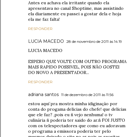
Antes eu achava ela irritante quando ela
apresentava no canal Shoptime, mas assistindo
ela diariamente eu passei a gostar dela e hoja
ela me faz falta!
RESPONDER
LUCIA MACEDO
28 de novembro de 2011 às 14:19
LUCIA MACEDO
ESPERO QUE VOLTE COM OUTRO PROGRAMA
MAIS RAPIDO POSSIVEL, POIS NÃO GOSTEI
DO NOVO A PRESENTADOR...
RESPONDER
adriana santos
11 de dezembro de 2011 às 11:56
estou aqui´pra mostra minha idiginação por
conta do progama delicias do chefe! que delicias
que ele faz? ,pois eu ñ vejo nenhuma! o tv
culinária ñ poderia ter saido do ar.ñ FOI JUSTO
com os telespectadores que como eu adoravam
o programa a emissora poderia ter pelo
mesmos deixado o site no ar pois as receitas