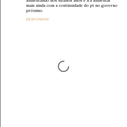
aumentando nos últimos anos e irá aumentar
mais ainda com a continuidade do pt no governo
próximo.
RESPONDER
P