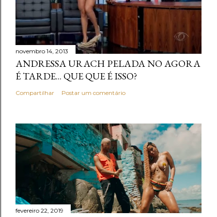
á
r
i
novembro 14, 2013
o
ANDRESSA URACH PELADA NO AGORA
É TARDE... QUE QUE É ISSO?
Compartilhar
Postar um comentário
fevereiro 22, 2019