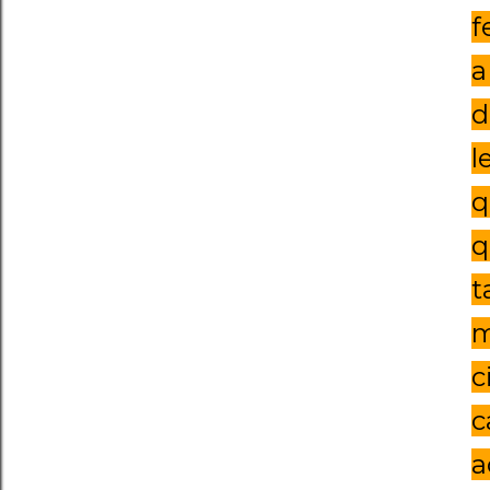
f
a
d
l
q
q
t
m
c
c
a