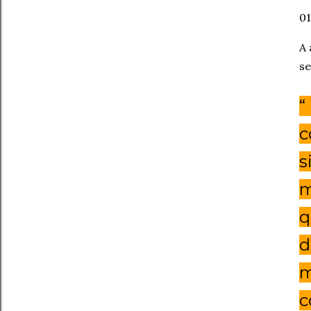
01
A 
se
“
c
s
m
q
d
m
c