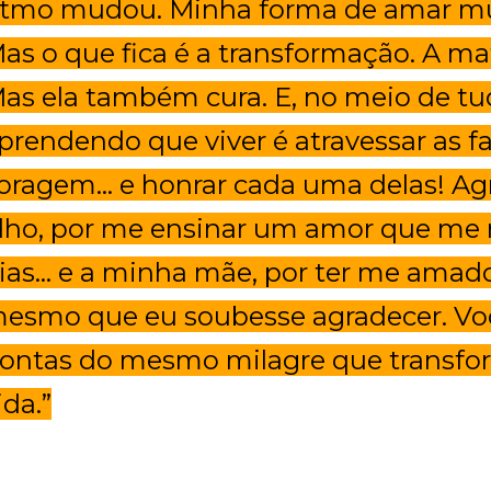
itmo mudou. Minha forma de amar mu
as o que fica é a transformação. A ma
as ela também cura. E, no meio de tud
prendendo que viver é atravessar as 
oragem… e honrar cada uma delas! A
ilho, por me ensinar um amor que me 
ias… e a minha mãe, por ter me amad
esmo que eu soubesse agradecer. Voc
ontas do mesmo milagre que transf
ida.”