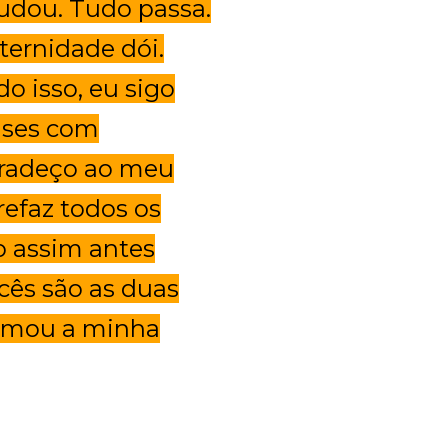
dou. Tudo passa.
ternidade dói.
o isso, eu sigo
fases com
gradeço ao meu
refaz todos os
o assim antes
ês são as duas
ormou a minha