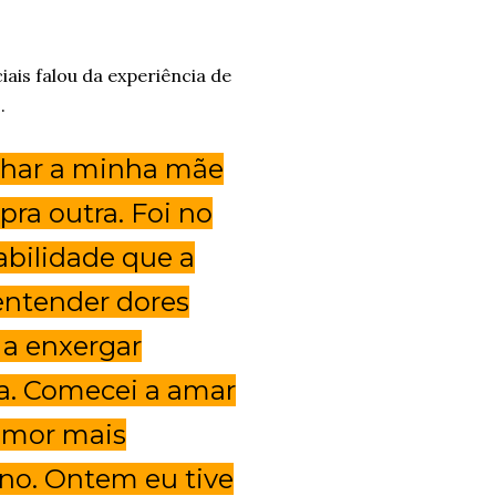
ais falou da experiência de
o.
olhar a minha mãe
pra outra. Foi no
abilidade que a
entender dores
 a enxergar
a. Comecei a amar
amor mais
no. Ontem eu tive