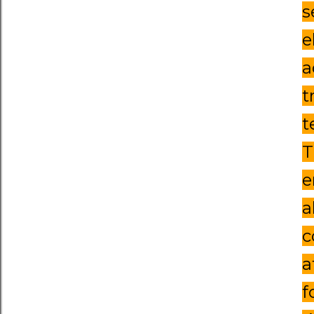
s
e
a
t
t
T
e
a
c
a
f