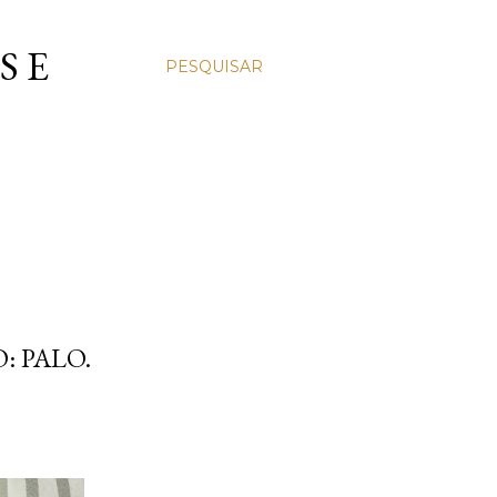
S E
PESQUISAR
: PALO.