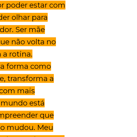
or poder estar com
der olhar para
dor. Ser mãe
ue não volta no
a rotina.
a a forma como
e, transforma a
s com mais
o mundo está
ompreender que
orpo mudou. Meu