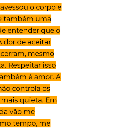
ravessou o corpo e
iste também uma
 de entender que o
 dor de aceitar
encerram, mesmo
. Respeitar isso
 também é amor. A
ão controla os
u mais quieta. Em
da vão me
esmo tempo, me