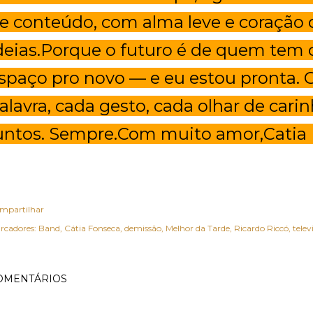
e conteúdo, com alma leve e coração 
deias.Porque o futuro é de quem tem 
spaço pro novo — e eu estou pronta. 
alavra, cada gesto, cada olhar de car
untos. Sempre.Com muito amor,Catia
mpartilhar
rcadores:
Band
Cátia Fonseca
demissão
Melhor da Tarde
Ricardo Riccó
telev
OMENTÁRIOS