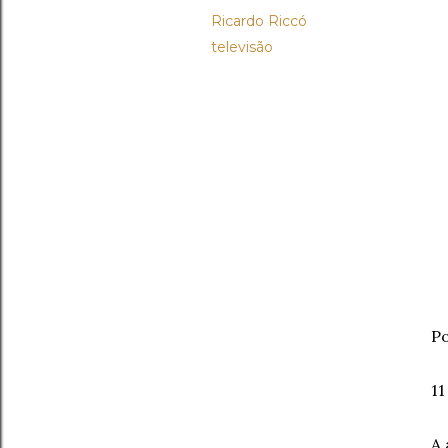
Ricardo Riccó
televisão
Po
11
A 