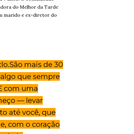
tadora do Melhor da Tarde
u marido e ex-diretor do
clo.São mais de 30
 algo que sempre
. E com uma
eço — levar
to até você, que
e, com o coração