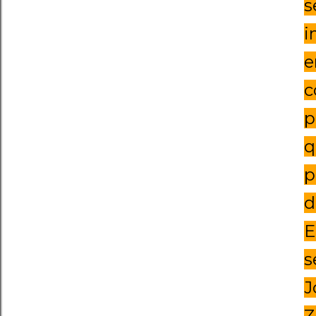
s
i
e
c
p
q
p
d
E
s
J
Z