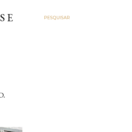
S E
PESQUISAR
D.