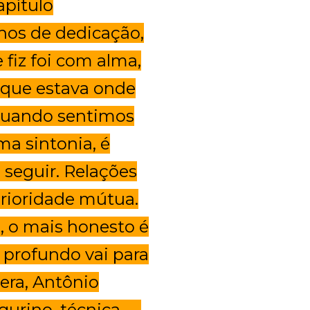
apítulo
nos de dedicação,
 fiz foi com alma,
e que estava onde
 quando sentimos
a sintonia, é
 seguir. Relações
rioridade mútua.
, o mais honesto é
 profundo vai para
era, Antônio
gurino, técnica —