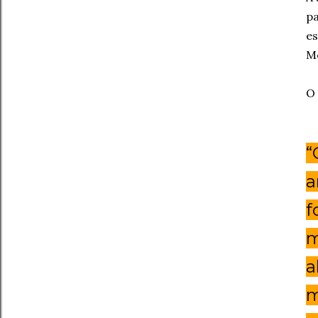
pa
es
Me
O 
“
a
f
m
a
m