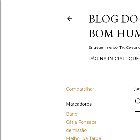
BLOG DO 
BOM HUM
Entretenimento, TV, Celebr
PÁGINA INICIAL
QUEM
Compartilhar
ju
C
Marcadores
Band
Cátia Fonseca
demissão
Melhor da Tarde