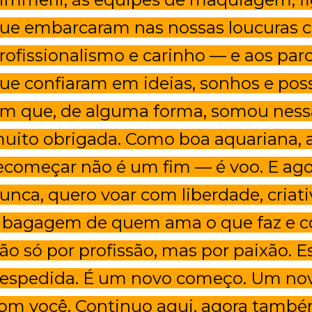
ue embarcaram nas nossas loucuras 
rofissionalismo e carinho — e aos par
ue confiaram em ideias, sonhos e poss
m que, de alguma forma, somou nessa
uito obrigada. Como boa aquariana, 
ecomeçar não é um fim — é voo. E ago
unca, quero voar com liberdade, criat
 bagagem de quem ama o que faz e co
ão só por profissão, mas por paixão. 
espedida. É um novo começo. Um novo
om você. Continuo aqui, agora tamb