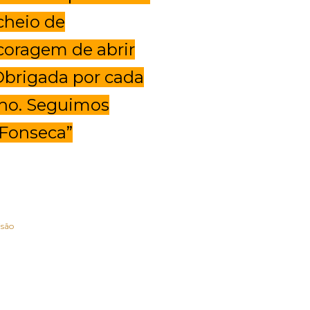
cheio de
coragem de abrir
Obrigada por cada
inho. Seguimos
 Fonseca”
isão