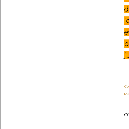
d
i
e
p
j
Co
Ma
C