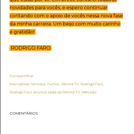
novidades para vocês, e espero continuar
contando com o apoio de vocês nessa nova fase
da minha carreira. Um beijo com muito carinho
e gratidão!
RODRIGO FARO.
Compartilhar
Marcadores:
famosos
humor
Record TV
Rodrigo Faro
Rodrigo Faro anuncia saída da Record TV
televisão
COMENTÁRIOS