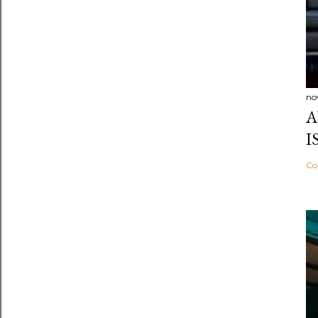
no
A
I
Co