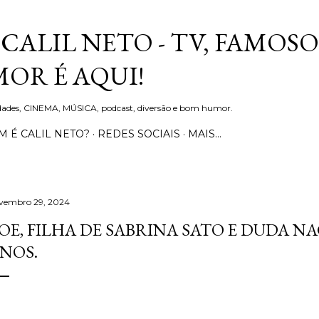
Pular para o conteúdo principal
CALIL NETO - TV, FAMOSO
OR É AQUI!
idades, CINEMA, MÚSICA, podcast, diversão e bom humor.
 É CALIL NETO?
REDES SOCIAIS
MAIS…
vembro 29, 2024
OE, FILHA DE SABRINA SATO E DUDA N
NOS.