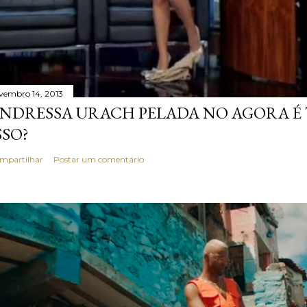
vembro 14, 2013
NDRESSA URACH PELADA NO AGORA É T
SSO?
mpartilhar
Postar um comentário