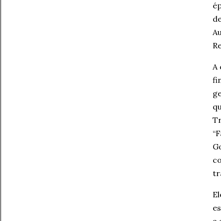
ép
de
Au
Re
A 
fi
ge
qu
Tr
“F
Go
co
tr
El
es