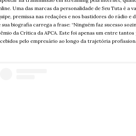
apostar na transmissão em streaming pela internet, quand
line. Uma das marcas da personalidade de Seu Tuta é a v
uipe, premissa nas redações e nos bastidores do rádio e da
 sua biografia carrega a frase: “Ninguém faz sucesso sozi
êmio da Crítica da APCA. Este foi apenas um entre tanto
cebidos pelo empresário ao longo da trajetória profissiona