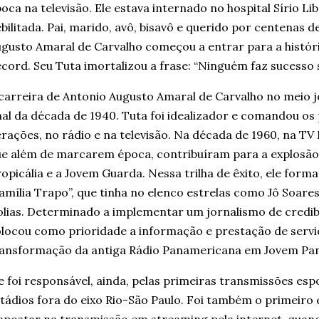
oca na televisão. Ele estava internado no hospital Sírio L
bilitada. Pai, marido, avô, bisavô e querido por centenas d
gusto Amaral de Carvalho começou a entrar para a histór
cord. Seu Tuta imortalizou a frase: “Ninguém faz sucesso 
carreira de Antonio Augusto Amaral de Carvalho no meio jo
nal da década de 1940. Tuta foi idealizador e comandou 
rações, no rádio e na televisão. Na década de 1960, na TV R
e além de marcarem época, contribuíram para a explosã
opicália e a Jovem Guarda. Nessa trilha de êxito, ele fo
amília Trapo”, que tinha no elenco estrelas como Jô Soar
lias. Determinado a implementar um jornalismo de credibi
locou como prioridade a informação e prestação de serviç
ansformação da antiga Rádio Panamericana em Jovem Pan,
e foi responsável, ainda, pelas primeiras transmissões espo
tádios fora do eixo Rio-São Paulo. Foi também o primeir