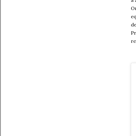
a 
On
eq
de
Pr
re