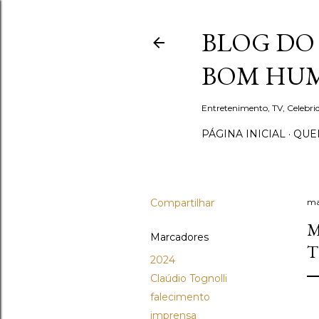
BLOG DO 
BOM HUM
Entretenimento, TV, Celebr
PÁGINA INICIAL
QUEM
Compartilhar
ma
M
Marcadores
T
2024
Claúdio Tognolli
falecimento
imprensa