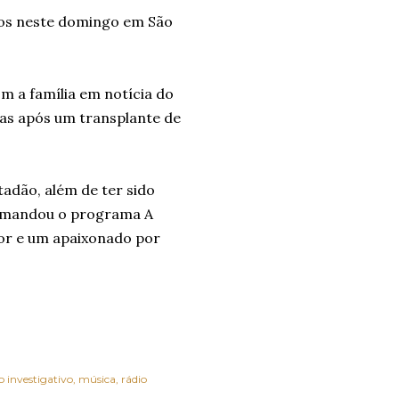
anos neste domingo em São
m a família em notícia do
sas após um transplante de
tadão, além de ter sido
Comandou o programa A
or e um apaixonado por
o investigativo
música
rádio