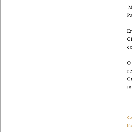
Mo
Pa
Em
G1
co
O 
re
Gr
mú
Co
Ma