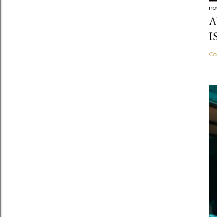
no
A
I
Co