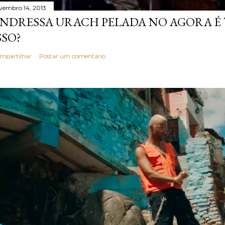
vembro 14, 2013
NDRESSA URACH PELADA NO AGORA É T
SSO?
mpartilhar
Postar um comentário