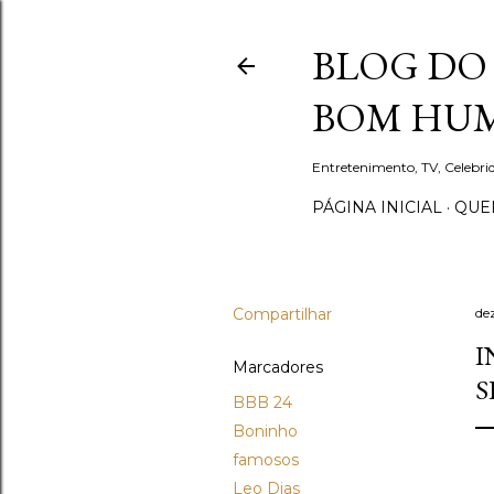
BLOG DO 
BOM HUM
Entretenimento, TV, Celebr
PÁGINA INICIAL
QUEM
Compartilhar
de
I
Marcadores
S
BBB 24
Boninho
famosos
Leo Dias