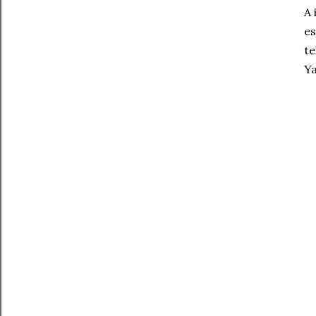
A 
es
te
Ya