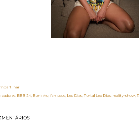
mpartilhar
rcadores:
BBB 24
Boninho
famosos
Leo Dias
Portal Leo Dias
reality-show
R
OMENTÁRIOS