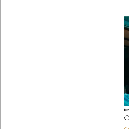
fev
C
Co