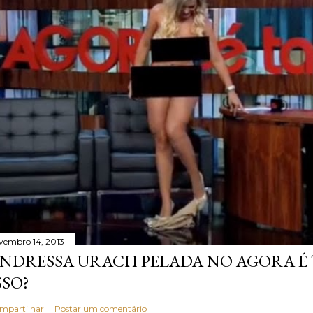
vembro 14, 2013
NDRESSA URACH PELADA NO AGORA É T
SSO?
mpartilhar
Postar um comentário