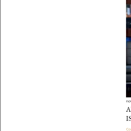
no
A
I
Co