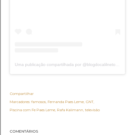
Uma publicação compartilhada por @blogdocalilnetonoinsta
Compartilhar
Marcadores:
famosos
Fernanda Paes Leme
GNT
Piscina com Fe Paes Leme
Rafa Kalimann
televisão
COMENTÁRIOS