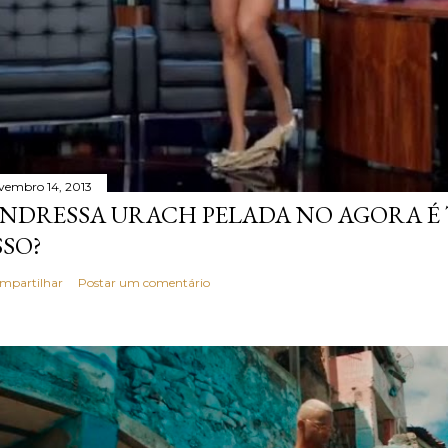
vembro 14, 2013
NDRESSA URACH PELADA NO AGORA É T
SSO?
mpartilhar
Postar um comentário