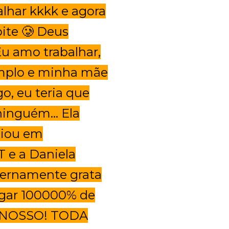
lhar kkkk e agora
ite 🥲 Deus
Eu amo trabalhar,
mplo e minha mãe
o, eu teria que
 ninguém… Ela
oiou em
BT
e a Daniela
ternamente grata
egar 100000% de
É NOSSO!
TODA