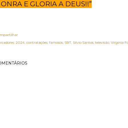
ONRA E GLORIA A DEUS!!”
mpartilhar
rcadores:
2024
contratações
famosos
SBT
Sílvio Santos
televisão
Virgínia F
OMENTÁRIOS