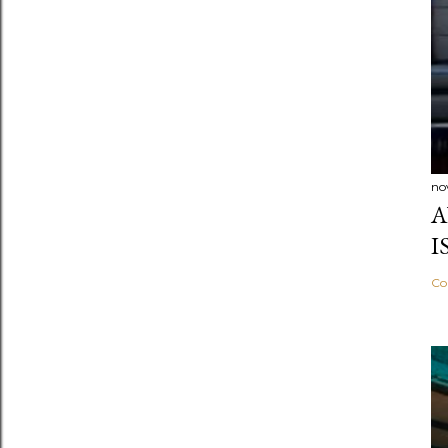
no
A
I
Co