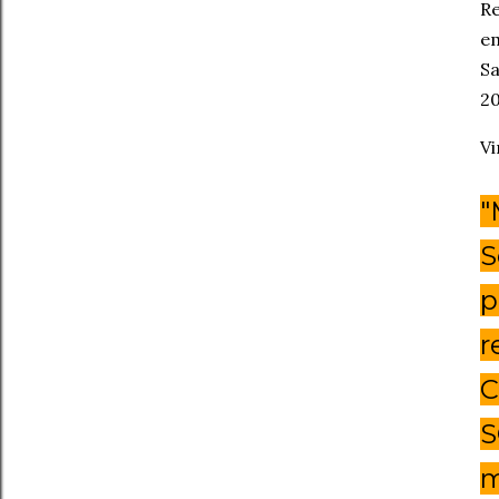
Re
em
Sa
2
Vi
"
S
p
r
C
S
m