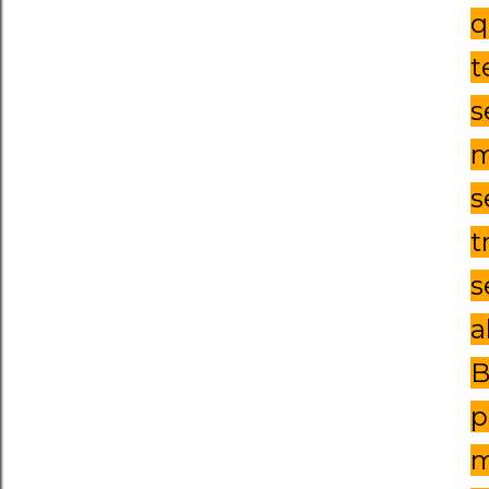
q
t
s
m
s
t
s
a
B
p
m