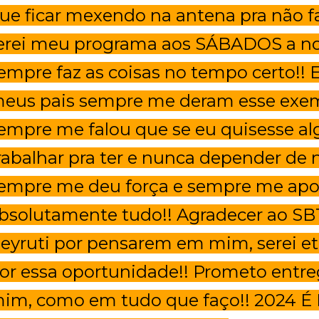
ue ficar mexendo na antena pra não fa
erei meu programa aos SÁBADOS a no
empre faz as coisas no tempo certo!! 
eus pais sempre me deram esse exe
empre me falou que se eu quisesse alg
rabalhar pra ter e nunca depender de
empre me deu força e sempre me ap
bsolutamente tudo!! Agradecer ao S
eyruti por pensarem em mim, serei e
or essa oportunidade!! Prometo entr
im, como em tudo que faço!! 2024 