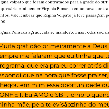
gina Volpato que foram contratados para a grade do SB
presária e influencer Virginia Fonseca como nova contrat
ntos. Vale lembrar que Regina Volpato já teve passagem pe
009.
rgínia Fonseca agradecida se manifestou nas redes sociais
Muita gratidão primeiramente a Deus e
empre me falaram que eu tinha que t
rograma, que era pra eu correr atrás d
espondi que na hora que fosse pra ser, 
hegou em mim essa oportunidade q
ONHEI!! Eu AMO o SBT, lembro quand
inha mãe, pela televisãozinha do meu