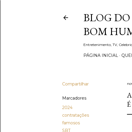
BLOG DO 
BOM HUM
Entretenimento, TV, Celebr
PÁGINA INICIAL
QUEM
Compartilhar
no
A
Marcadores
É
2024
contratações
famosos
SBT