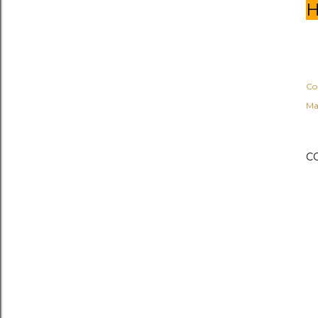
H
Co
Ma
C