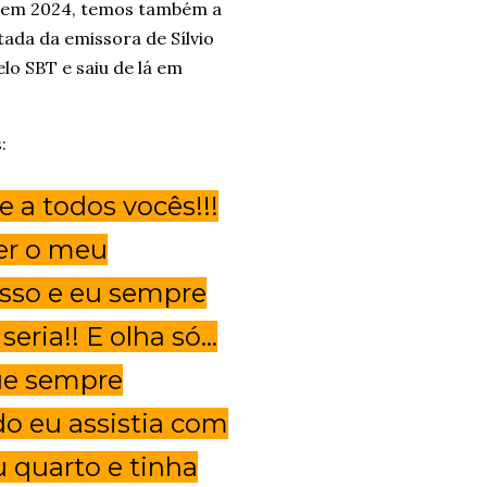
T em 2024, temos também a
ada da emissora de Sílvio
lo SBT e saiu de lá em
:
 a todos vocês!!!
er o meu
isso e eu sempre
seria!! E olha só…
ue sempre
o eu assistia com
 quarto e tinha