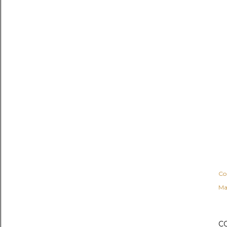
Co
Ma
C