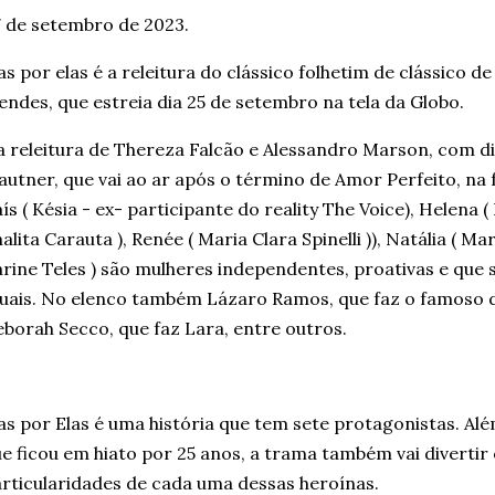
 de setembro de 2023.
as por elas é a releitura do clássico folhetim de clássico 
ndes, que estreia dia 25 de setembro na tela da Globo.
 releitura de
Thereza Falcão
e
Alessandro Marson
, com d
autner
, que vai ao ar após o término de
Amor Perfeito
, na
ís
( Késia - ex- participante do reality The Voice),
Helena
(
alita Carauta ),
Renée
( Maria Clara Spinelli )),
Natália
( Ma
rine Teles ) são mulheres independentes, proativas e que
uais. No elenco também Lázaro Ramos, que faz o famoso 
borah Secco, que faz Lara, entre outros.
as por Elas é uma história que tem sete protagonistas. A
e ficou em hiato por 25 anos, a trama também vai divertir
rticularidades de cada uma dessas heroínas.