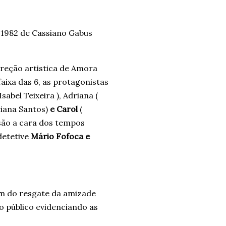
de 1982 de Cassiano Gabus
ireção artistica de
Amora
 faixa das 6, as protagonistas
 Isabel Teixeira ),
Adriana
(
riana Santos)
e Carol
(
 são a cara dos tempos
detetive
Mário Fofoca e
lém do resgate da amizade
 o público evidenciando as