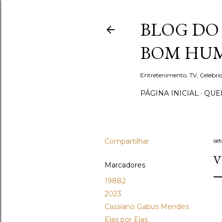
BLOG DO 
BOM HUM
Entretenimento, TV, Celebr
PÁGINA INICIAL
QUEM
Compartilhar
se
V
Marcadores
19882
2023
Cassiano Gabus Mendes
Elas por Elas