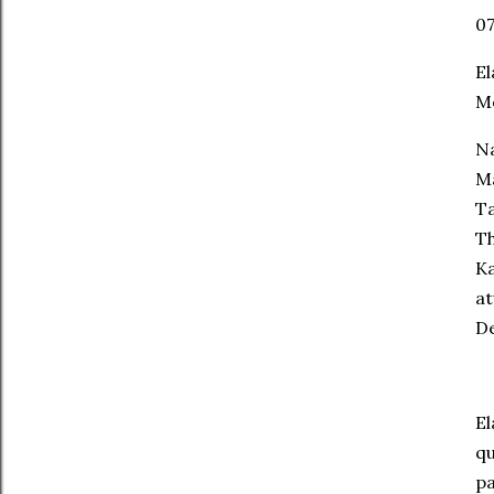
07
El
Me
Na
M
Ta
Th
Ka
at
De
El
qu
pa