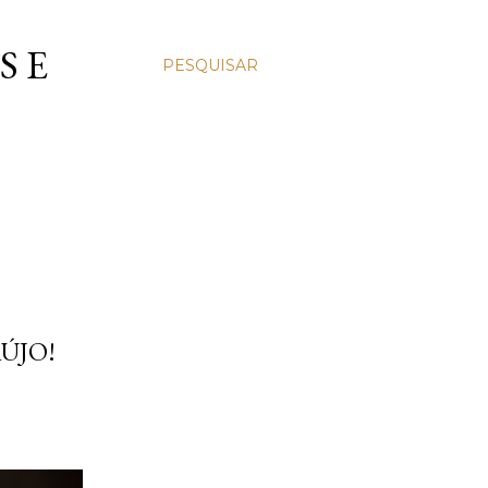
S E
PESQUISAR
ÚJO!