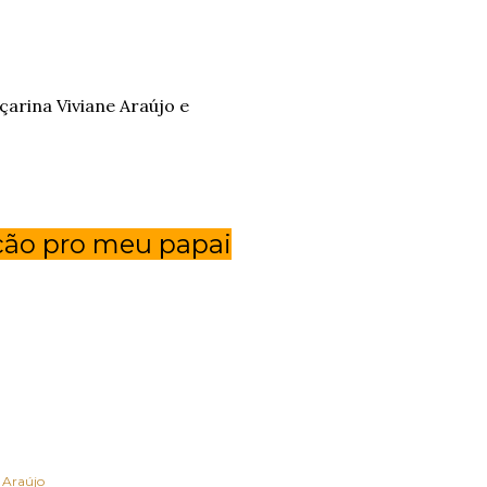
nçarina Viviane Araújo e
ção pro meu papai
 Araújo