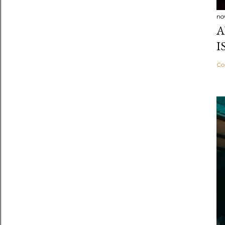
no
A
I
Co