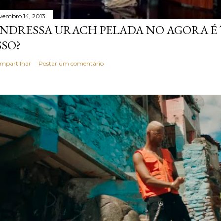
vembro 14, 2013
NDRESSA URACH PELADA NO AGORA É T
SSO?
mpartilhar
Postar um comentário