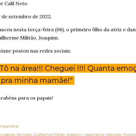
r Calil Neto
 de setembro de 2022.
sceu nesta terça-feira (06), o primeiro filho da atriz e da
ilherme Militão, Joaquim.
viane postou nas redes sociais:
 Tô na área!!! Cheguei !!!! Quanta emo
 pra minha mamãe!"
rabéns para os papais!
mpartilhar
rcadores:
famosos
Guilherme Militão
Joaquim
nascimento
televisão
Viviane