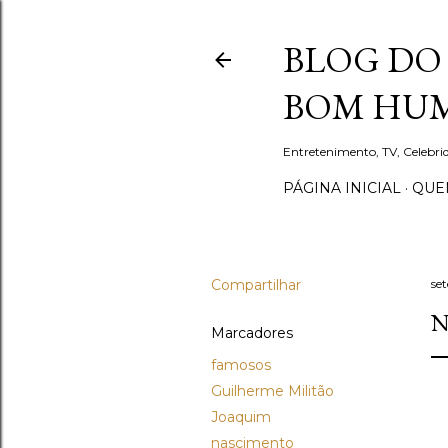
BLOG DO 
BOM HUM
Entretenimento, TV, Celebr
PÁGINA INICIAL
QUEM
Compartilhar
se
N
Marcadores
famosos
Guilherme Militão
Joaquim
nascimento