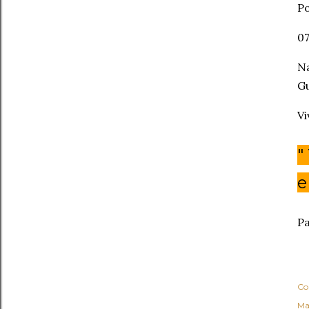
Po
07
Na
Gu
Vi
"
e
Pa
Co
Ma