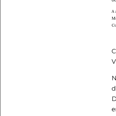
06
A 
Me
Co
C
V
N
d
D
e