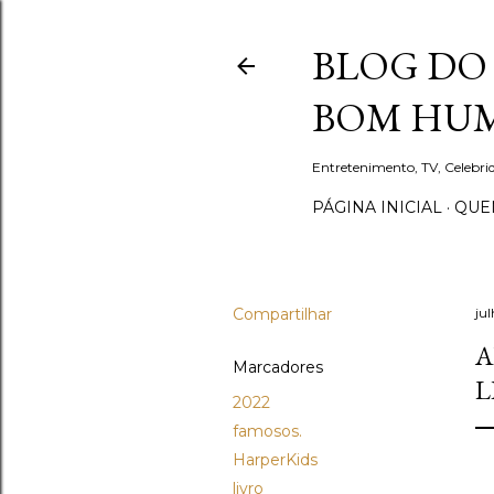
BLOG DO 
BOM HUM
Entretenimento, TV, Celebr
PÁGINA INICIAL
QUEM
Compartilhar
ju
A
Marcadores
L
2022
famosos.
HarperKids
livro