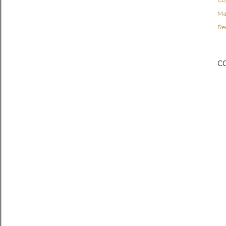
Ma
Re
C