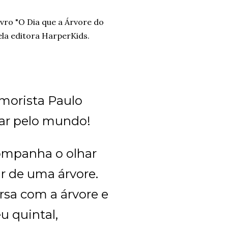
ivro "O Dia que a Árvore do
ela editora HarperKids.
umorista Paulo
ajar pelo mundo!
companha o olhar
r de uma árvore.
rsa com a árvore e
u quintal,