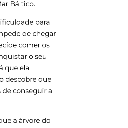
ar Báltico.
ificuldade para
impede de chegar
decide comer os
onquistar o seu
á que ela
no descobre que
es de conseguir a
que a árvore do