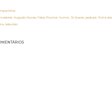
mpartilhar
rcadores:
Augusto Nunes
Fábio Porchal
humor
Jô Soares
podcast
Porta do
ira
televisão
OMENTÁRIOS