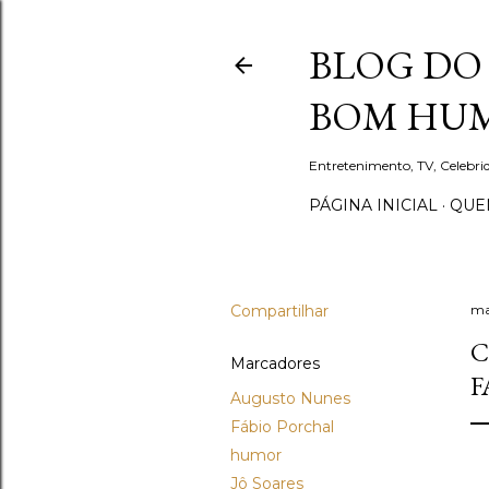
BLOG DO 
BOM HUM
Entretenimento, TV, Celebr
PÁGINA INICIAL
QUEM
Compartilhar
ma
C
Marcadores
F
Augusto Nunes
Fábio Porchal
humor
Jô Soares