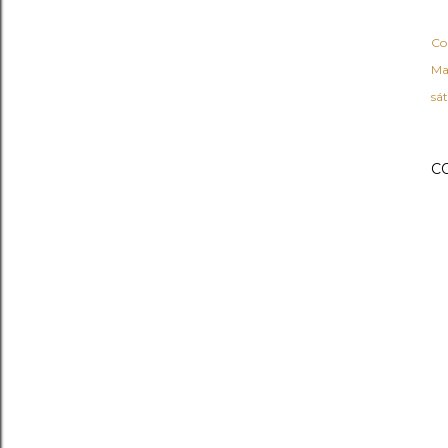
Co
Ma
sát
C