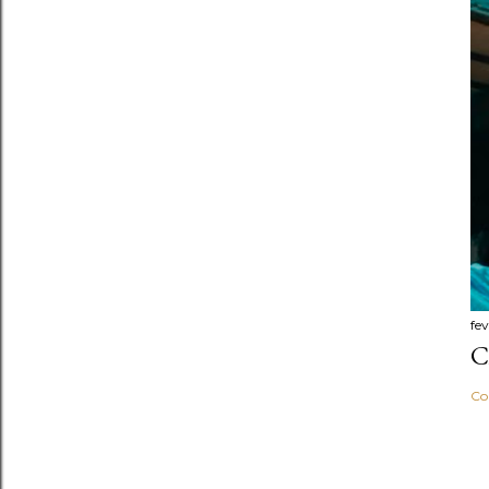
fev
C
Co