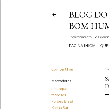
BLOG DO 
BOM HUM
Entretenimento, TV, Celebr
PÁGINA INICIAL
QUEM
Compartilhar
fev
S
Marcadores
D
destaques
famosos
Forbes Brasil
Karina Sato