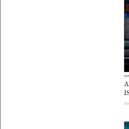
no
A
I
Co