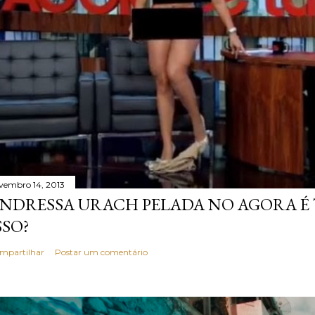
vembro 14, 2013
NDRESSA URACH PELADA NO AGORA É T
SSO?
mpartilhar
Postar um comentário