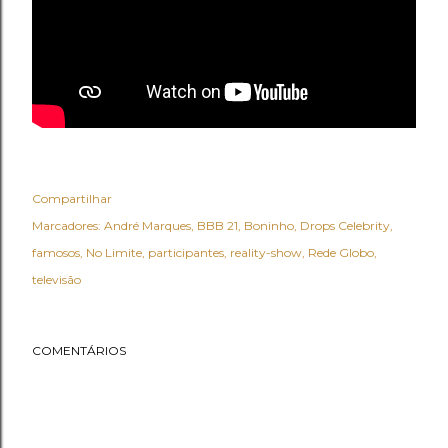
Compartilhar
Marcadores:
André Marques
BBB 21
Boninho
Drops Celebrity
famosos
No Limite
participantes
reality-show
Rede Globo
televisão
COMENTÁRIOS