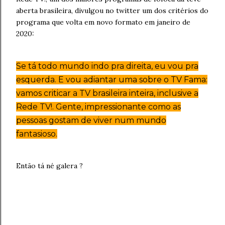
aberta brasileira, divulgou no twitter um dos critérios do
programa que volta em novo formato em janeiro de
2020:
Se tá todo mundo indo pra direita, eu vou pra
esquerda. E vou adiantar uma sobre o TV Fama:
vamos criticar a TV brasileira inteira, inclusive a
Rede TV!. Gente, impressionante como as
pessoas gostam de viver num mundo
fantasioso.
Então tá né galera ?