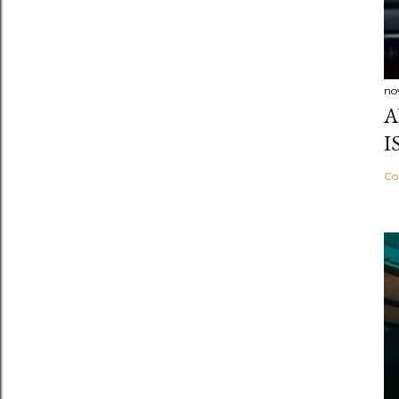
no
A
I
Co