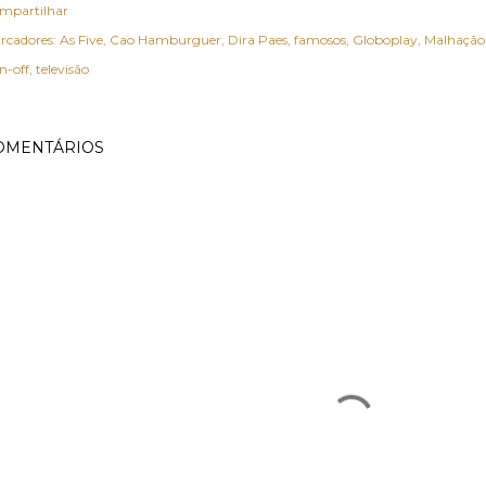
mpartilhar
rcadores:
As Five
Cao Hamburguer
Dira Paes
famosos
Globoplay
Malhação:
n-off
televisão
OMENTÁRIOS