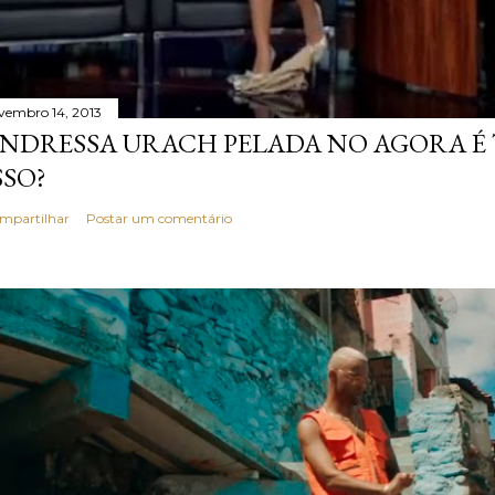
vembro 14, 2013
NDRESSA URACH PELADA NO AGORA É T
SSO?
mpartilhar
Postar um comentário