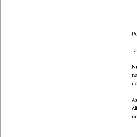
Po
13
Na
na
co
As
Al
no