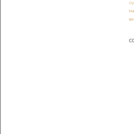
Co
Ma
spi
C