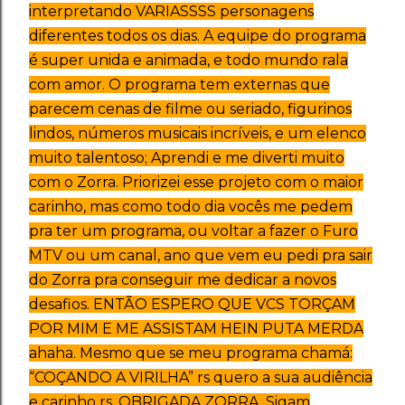
interpretando VARIASSSS personagens
diferentes todos os dias. A equipe do programa
é super unida e animada, e todo mundo rala
com amor
.
O programa tem externas que
parecem cenas de filme ou seriado, figurinos
lindos, números musicais incríveis, e um elenco
muito talentoso; Aprendi e me diverti muito
com o Zorra
.
Priorizei esse projeto com o maior
carinho, mas como todo dia vocês me pedem
pra ter um programa, ou voltar a fazer o Furo
MTV ou um canal, ano que vem eu pedi pra sair
do Zorra pra conseguir me dedicar a novos
desafios. ENTÃO ESPERO QUE VCS TORÇAM
POR MIM E ME ASSISTAM HEIN PUTA MERDA
ahaha. Mesmo que se meu programa chamá:
“COÇANDO A VIRILHA” rs quero a sua audiência
e carinho rs. OBRIGADA ZORRA. Sigam