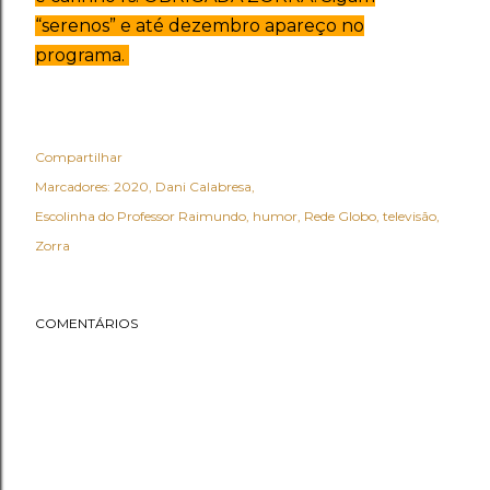
“serenos” e até dezembro apareço no
programa.
Compartilhar
Marcadores:
2020
Dani Calabresa
Escolinha do Professor Raimundo
humor
Rede Globo
televisão
Zorra
COMENTÁRIOS