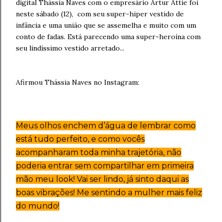
digital Thássia Naves com o empresário Artur Attie foi
neste sábado (12)
,
com seu super-hiper vestido de
infância e uma união que se assemelha e muito com um
conto de fadas. Está parecendo uma super-heroína com
seu lindíssimo vestido arretado...
Afirmou Thássia Naves no Instagram:
Meus olhos enchem d’água de lembrar como
está tudo perfeito, e como vocês
acompanharam toda minha trajetória, não
poderia entrar sem compartilhar em primeira
mão meu look! Vai ser lindo, já sinto daqui as
boas vibrações! Me sentindo a mulher mais feliz
do mundo!