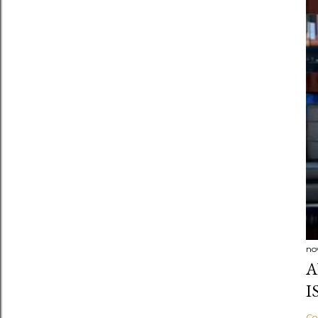
no
A
I
Co