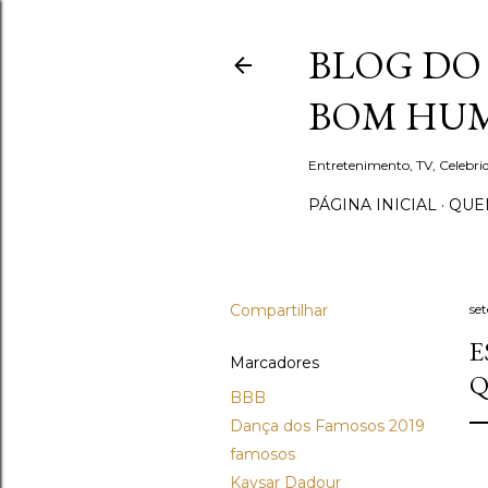
BLOG DO 
BOM HUM
Entretenimento, TV, Celebr
PÁGINA INICIAL
QUEM
Compartilhar
se
E
Marcadores
Q
BBB
Dança dos Famosos 2019
famosos
Kaysar Dadour