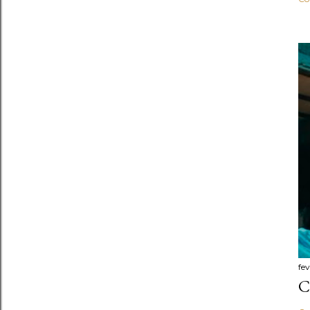
fev
C