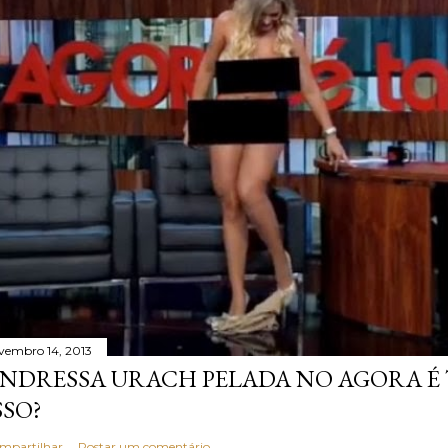
vembro 14, 2013
NDRESSA URACH PELADA NO AGORA É T
SSO?
mpartilhar
Postar um comentário