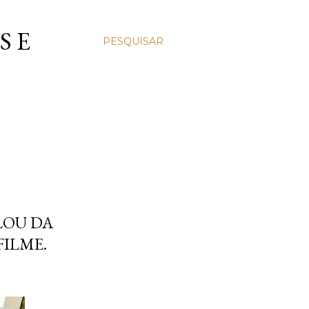
S E
PESQUISAR
LOU DA
FILME.