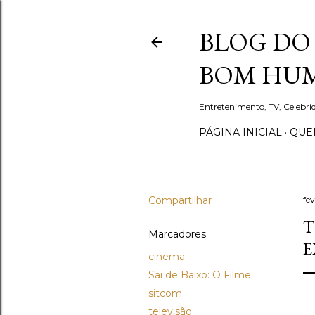
BLOG DO 
BOM HUM
Entretenimento, TV, Celebr
PÁGINA INICIAL
QUEM
Compartilhar
fev
T
Marcadores
E
cinema
Sai de Baixo: O Filme
sitcom
televisão