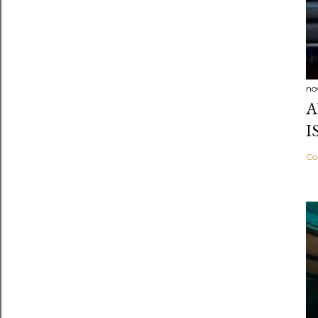
no
A
I
Co