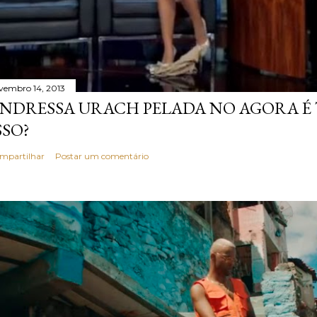
vembro 14, 2013
NDRESSA URACH PELADA NO AGORA É T
SSO?
mpartilhar
Postar um comentário