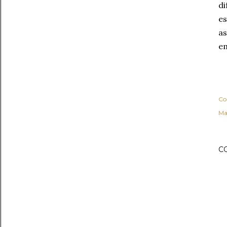
di
es
as
em
Co
Ma
C