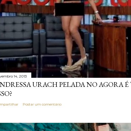
vembro 14, 2013
NDRESSA URACH PELADA NO AGORA É T
SSO?
mpartilhar
Postar um comentário