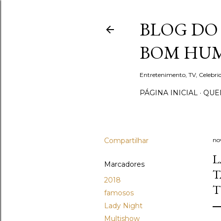
BLOG DO 
BOM HUM
Entretenimento, TV, Celebr
PÁGINA INICIAL
QUEM
Compartilhar
no
L
Marcadores
T
2018
T
famosos
Lady Night
Multishow