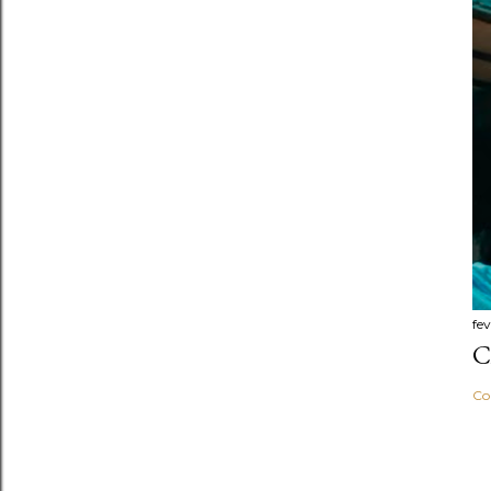
fev
C
Co