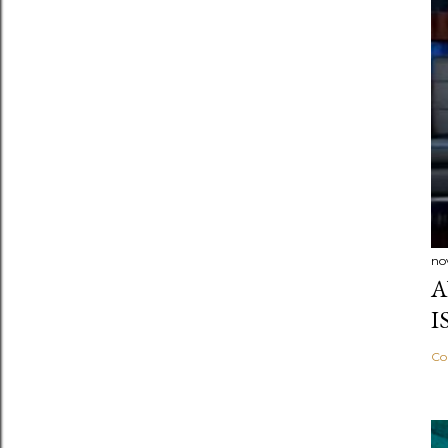
no
A
I
Co