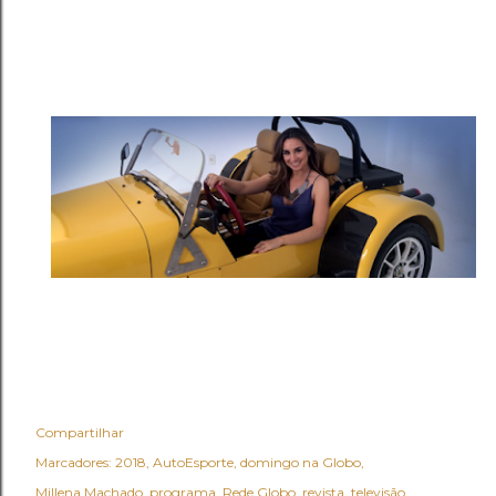
Compartilhar
Marcadores:
2018
AutoEsporte
domingo na Globo
Millena Machado
programa
Rede Globo
revista
televisão