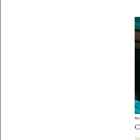
fev
C
Co