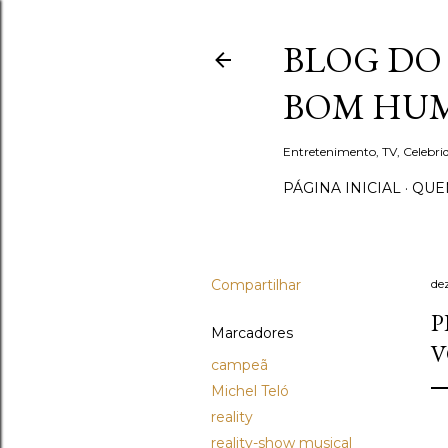
BLOG DO 
BOM HUM
Entretenimento, TV, Celebr
PÁGINA INICIAL
QUEM
Compartilhar
de
P
Marcadores
V
campeã
Michel Teló
reality
reality-show musical