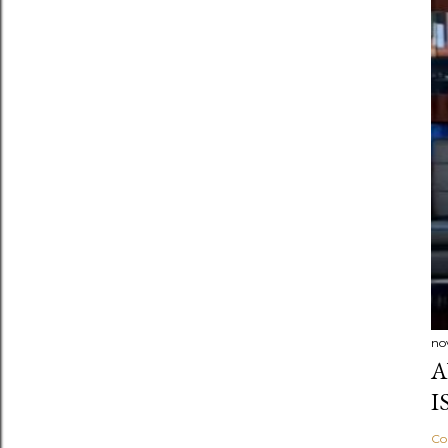
no
A
I
Co