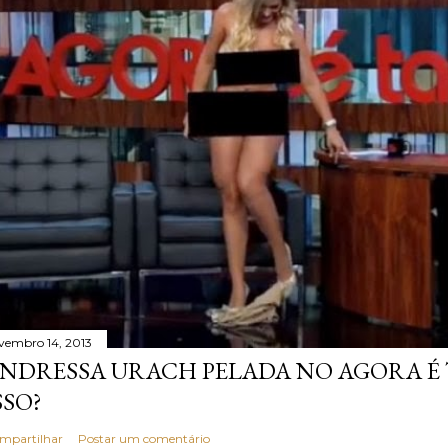
vembro 14, 2013
NDRESSA URACH PELADA NO AGORA É T
SSO?
mpartilhar
Postar um comentário