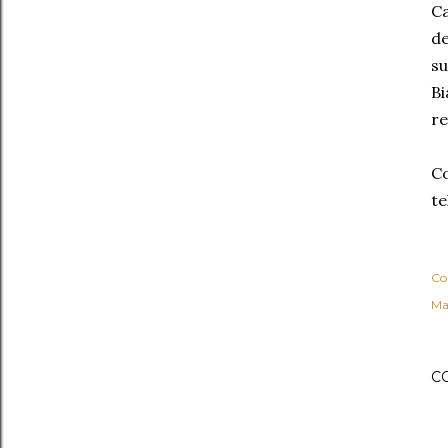
Ca
de
su
Bi
re
Co
te
Co
Ma
C