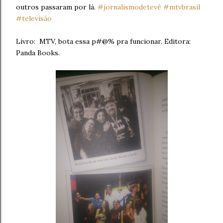
outros passaram por lá.
#
jornalismodetevê
#
mtvbrasil
#
televisão
Livro:
MTV, bota essa p#@% pra funcionar. Editora:
Panda Books.