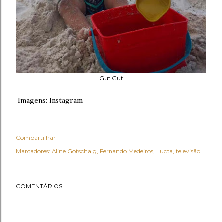
Gut Gut
Imagens: Instagram
Compartilhar
Marcadores:
Aline Gotschalg
Fernando Medeiros
Lucca
televisão
COMENTÁRIOS