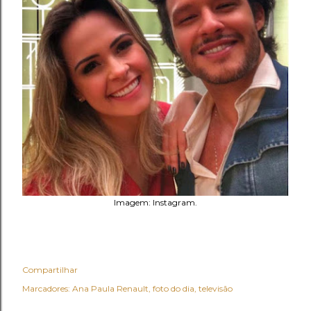
Imagem: Instagram.
Compartilhar
Marcadores:
Ana Paula Renault
foto do dia
televisão