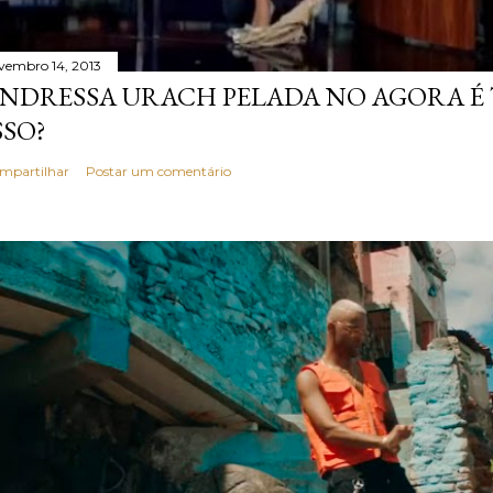
vembro 14, 2013
NDRESSA URACH PELADA NO AGORA É T
SSO?
mpartilhar
Postar um comentário