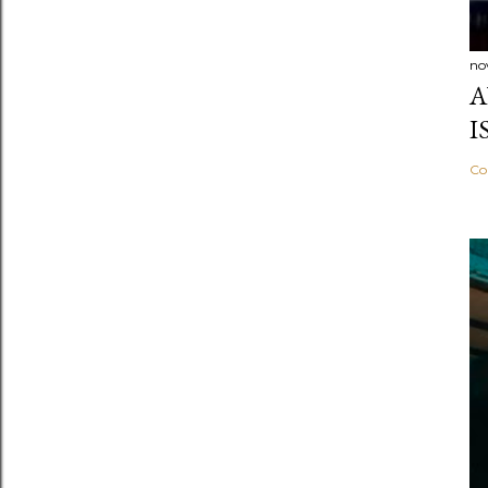
no
A
I
Co