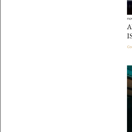
no
A
I
Co