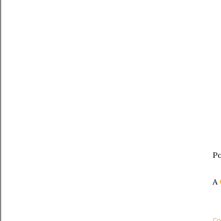
Po
A
Co