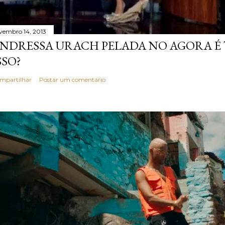
vembro 14, 2013
NDRESSA URACH PELADA NO AGORA É T
SSO?
mpartilhar
Postar um comentário