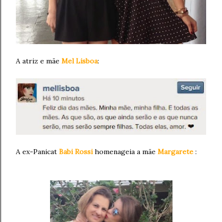
A atriz e mãe
Mel Lisboa
:
A ex-Panicat
Babi Rossi
homenageia a mãe
Margarete
: