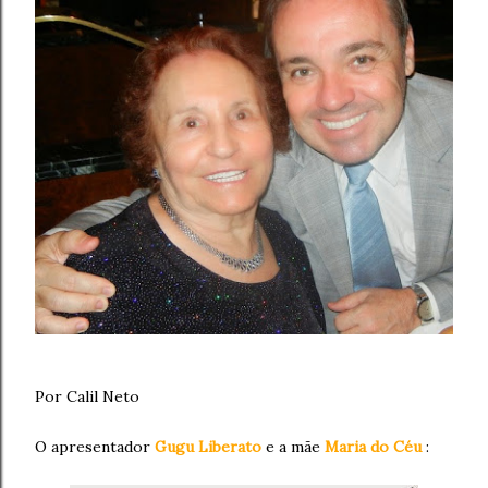
Por Calil Neto
O apresentador
Gugu Liberato
e a mãe
Maria do Céu
: