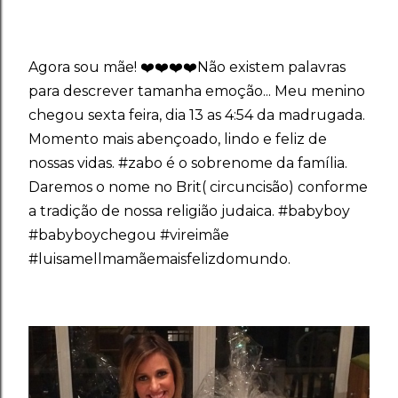
Agora sou mãe! ❤️❤️❤️❤️Não existem palavras
para descrever tamanha emoção... Meu menino
chegou sexta feira, dia 13 as 4:54 da madrugada.
Momento mais abençoado, lindo e feliz de
nossas vidas.
#zabo
é o sobrenome da família.
Daremos o nome no Brit( circuncisão) conforme
a tradição de nossa religião judaica.
#babyboy
#babyboychegou
#vireimãe
#luisamellmamãemaisfelizdomundo.