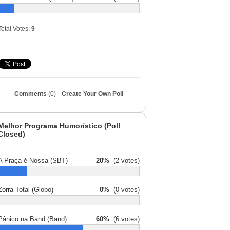
Total Votes:
9
Comments
(0)
Create Your Own Poll
Melhor Programa Humorístico (Poll
Closed)
A Praça é Nossa (SBT)
20%
(2 votes)
Zorra Total (Globo)
0%
(0 votes)
Pânico na Band (Band)
60%
(6 votes)