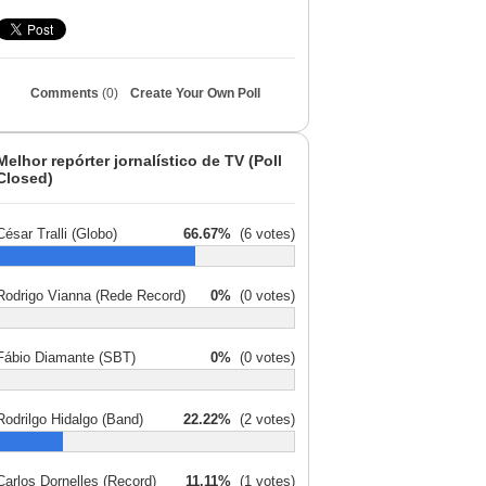
Comments
(0)
Create Your Own Poll
Melhor repórter jornalístico de TV (Poll
Closed)
César Tralli (Globo)
66.67%
(6 votes)
Rodrigo Vianna (Rede Record)
0%
(0 votes)
Fábio Diamante (SBT)
0%
(0 votes)
Rodrilgo Hidalgo (Band)
22.22%
(2 votes)
Carlos Dornelles (Record)
11.11%
(1 votes)