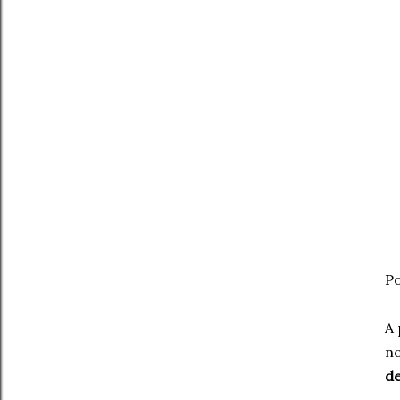
Po
A 
no
de