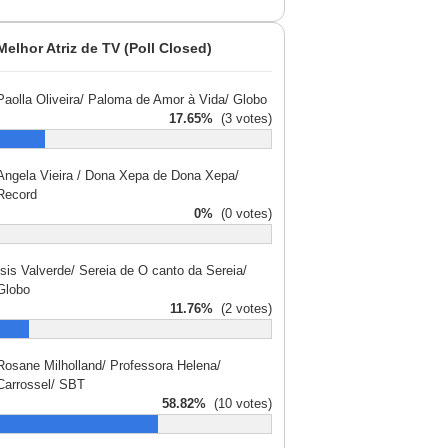
Melhor Atriz de TV (Poll Closed)
Paolla Oliveira/ Paloma de Amor à Vida/ Globo
17.65%
(3 votes)
Angela Vieira / Dona Xepa de Dona Xepa/
Record
0%
(0 votes)
Ísis Valverde/ Sereia de O canto da Sereia/
Globo
11.76%
(2 votes)
Rosane Milholland/ Professora Helena/
Carrossel/ SBT
58.82%
(10 votes)