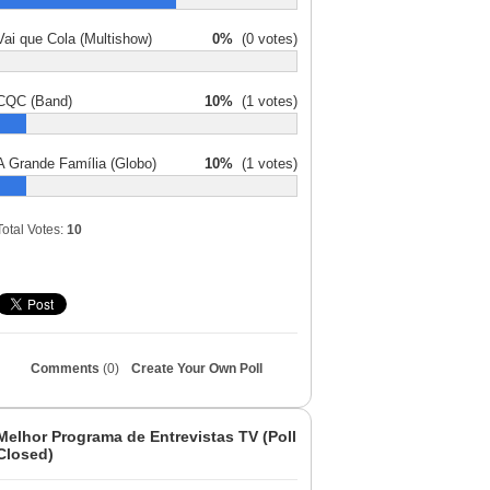
Vai que Cola (Multishow)
0%
(0 votes)
CQC (Band)
10%
(1 votes)
A Grande Família (Globo)
10%
(1 votes)
Total Votes:
10
Comments
(0)
Create Your Own Poll
Melhor Programa de Entrevistas TV (Poll
Closed)