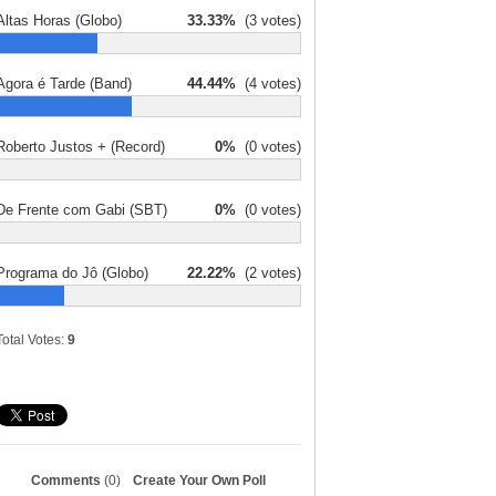
Altas Horas (Globo)
33.33%
(3 votes)
Agora é Tarde (Band)
44.44%
(4 votes)
Roberto Justos + (Record)
0%
(0 votes)
De Frente com Gabi (SBT)
0%
(0 votes)
Programa do Jô (Globo)
22.22%
(2 votes)
Total Votes:
9
Comments
(0)
Create Your Own Poll