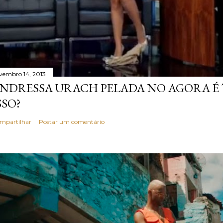
vembro 14, 2013
NDRESSA URACH PELADA NO AGORA É T
SSO?
mpartilhar
Postar um comentário