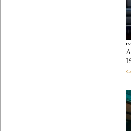
no
A
I
Co