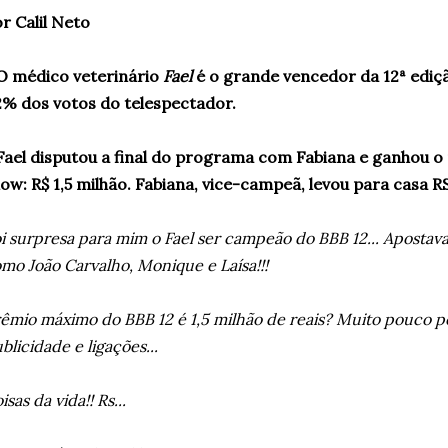
r Calil Neto
O médico veterinário
Fael
é o grande vencedor da 12ª ediçã
% dos votos do telespectador.
Fael disputou a final do programa com Fabiana e ganhou o
ow: R$ 1,5 milhão. Fabiana, vice-campeã, levou para casa RS
i surpresa para mim o Fael ser campeão do BBB 12... Apostav
mo João Carvalho, Monique e Laísa!!!
êmio máximo do BBB 12 é 1,5 milhão de reais? Muito pouco 
blicidade e ligações...
isas da vida!! Rs...