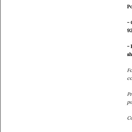
Po
- 
92
- 
sh
Fo
co
Pr
pu
Co