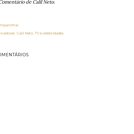
Comentário de Calil Neto.
mpartilhar
rcadores:
Calil Neto
TV e celebridades
OMENTÁRIOS