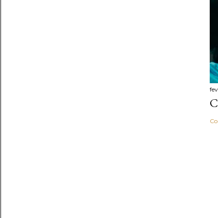
fev
C
Co