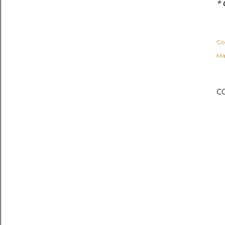
* 
Co
Ma
C