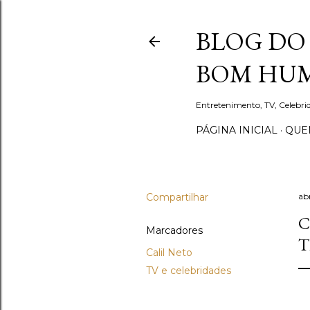
BLOG DO 
BOM HUM
Entretenimento, TV, Celebr
PÁGINA INICIAL
QUEM
Compartilhar
abr
C
Marcadores
T
Calil Neto
TV e celebridades