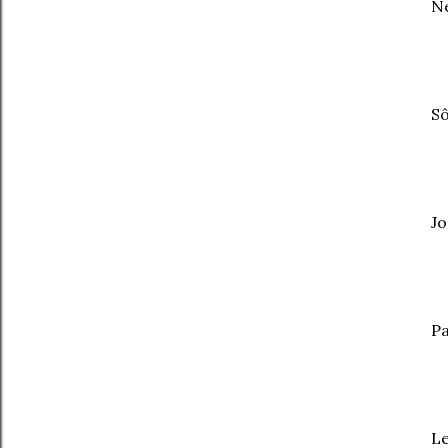
Ne
Sô
Jo
Pa
L