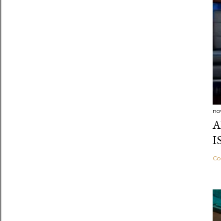
no
A
I
Co