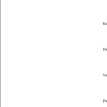
Ke
Dé
Va
Pa