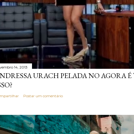
vembro 14, 2013
NDRESSA URACH PELADA NO AGORA É T
SSO?
mpartilhar
Postar um comentário