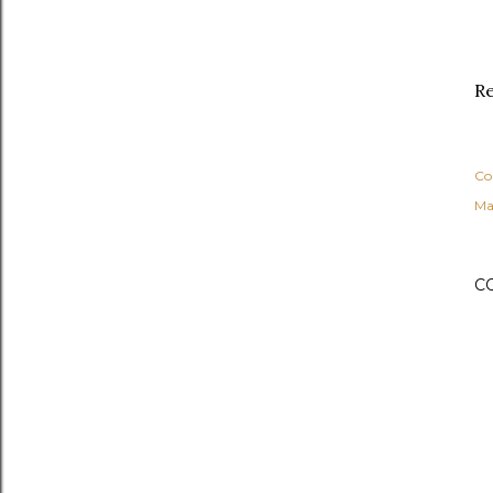
Re
Co
Ma
C