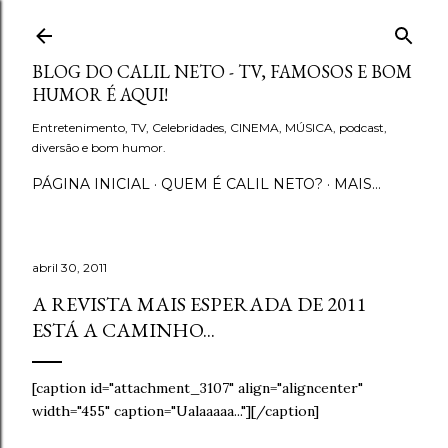
Pular para o conteúdo principal
BLOG DO CALIL NETO - TV, FAMOSOS E BOM
HUMOR É AQUI!
Entretenimento, TV, Celebridades, CINEMA, MÚSICA, podcast,
diversão e bom humor.
PÁGINA INICIAL
QUEM É CALIL NETO?
MAIS…
abril 30, 2011
A REVISTA MAIS ESPERADA DE 2011
ESTÁ A CAMINHO...
[caption id="attachment_3107" align="aligncenter"
width="455" caption="Ualaaaaa..."]
[/caption]