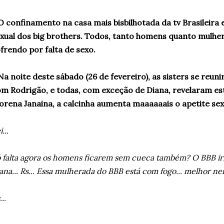
O confinamento na casa mais bisbilhotada da tv Brasileira
xual dos big brothers. Todos, tanto homens quanto mulher
frendo por falta de sexo.
Na noite deste sábado (26 de fevereiro), as sisters se reun
m Rodrigão, e todas, com exceção de Diana, revelaram es
rena Janaina, a calcinha aumenta maaaaaais o apetite sex
...
 falta agora os homens ficarem sem cueca também? O BBB iria
ana... Rs... Essa mulherada do BBB está com fogo... melhor n
...