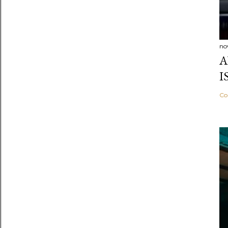
no
A
I
Co