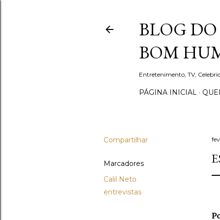
BLOG DO 
BOM HUM
Entretenimento, TV, Celebr
PÁGINA INICIAL
QUEM
Compartilhar
fev
E
Marcadores
Calil Neto
entrevistas
Po