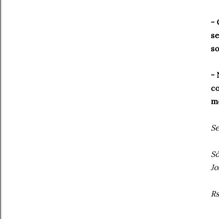
- 
se
so
- 
co
mo
Sei
Só
Jo
Rs