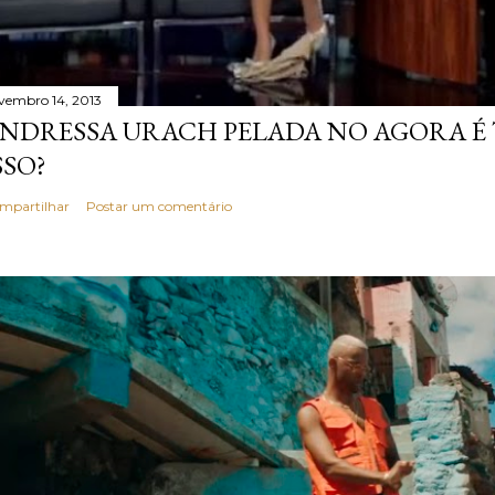
vembro 14, 2013
NDRESSA URACH PELADA NO AGORA É T
SSO?
mpartilhar
Postar um comentário